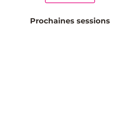
Prochaines sessions
Design de Service
08/10/2024
de 9h à 17h30
(7h en présentiel)
En savoir plus